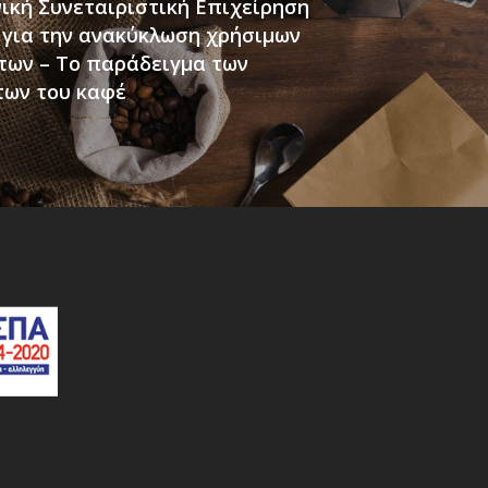
ική Συνεταιριστική Επιχείρηση
.) για την ανακύκλωση χρήσιμων
των – Το παράδειγμα των
των του καφέ