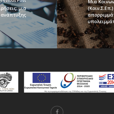
Previous Post
Μια Κοινων
ρήσεις: μια
(Κοιν.Σ.Επ
ο ανάπτυξης
απορριμμά
υπολειμμά
facebook