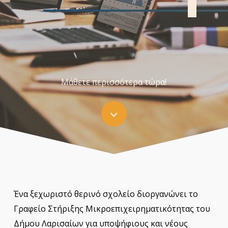
Μάθετε περισσότερα τώρα!
Navigate
to
the
next
Ένα ξεχωριστό θερινό σχολείο διοργανώνει το
Γραφείο Στήριξης Μικροεπιχειρηματικότητας του
section
Δήμου Λαρισαίων για υποψήφιους και νέους