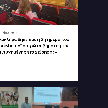
kshop
τα
ατα
ουλίου, 2024
λοκληρώθηκε και η 2η ημέρα του
orkshop «Τα πρώτα βήματα μιας
υχημένης
πιτυχημένης επιχείρησης»
είρησης»
κληρώθηκε
ερα