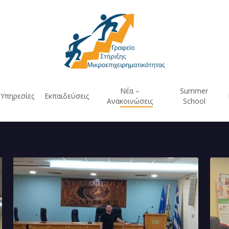
Νέα –
Summer
Υπηρεσίες
Εκπαιδεύσεις
Ανακοινώσεις
School
Ολοκληρώθηκε
Ολο
το
και
workshop
η
«Καινοτομία
2η
στην
ημέ