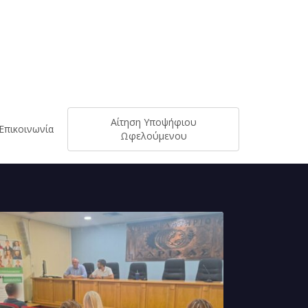
Αίτηση Υποψήφιου
Επικοινωνία
Ωφελούμενου
κληρώθηκε
ρα