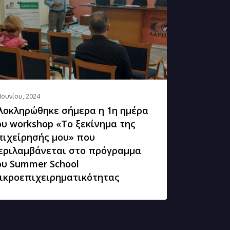
ρα
kshop
νημα
Ιουνίου, 2024
λοκληρώθηκε σήμερα η 1η ημέρα
είρησής
ου workshop «Το ξεκίνημα της
»
πιχείρησής μου» που
εριλαμβάνεται στο πρόγραμμα
λαμβάνεται
ου Summer School
ικροεπιχειρηματικότητας
γραμμα
mer
ol