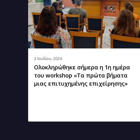
1η
ημέρα
του
workshop
«Τα
πρώτα
βήματα
2 Ιουλίου, 2024
Ολοκληρώθηκε σήμερα η 1η ημέρα
μιας
του workshop «Τα πρώτα βήματα
επιτυχημένης
μιας επιτυχημένης επιχείρησης»
επιχείρησης»