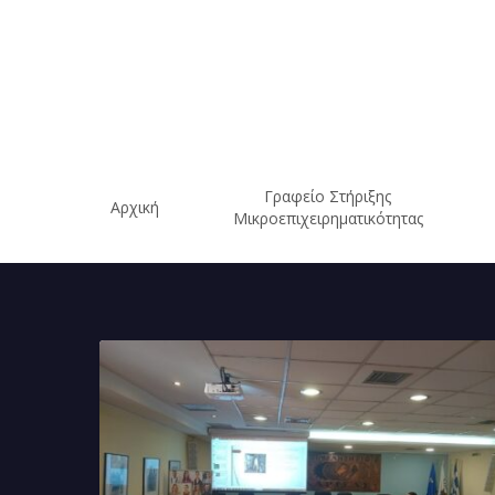
Skip
to
main
content
Γραφείο Στήριξης
Αρχική
Μικροεπιχειρηματικότητας
Ολοκληρώθηκε
το
workshop
«Πράσινη
Επιχειρηματικότητα