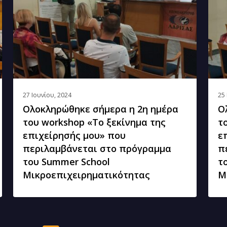
2η
1η
ημέρα
ημέ
του
του
workshop
wor
«Το
«Το
ξεκίνημα
ξεκί
της
της
27 Ιουνίου, 2024
25 
Ολοκληρώθηκε σήμερα η 2η ημέρα
Ο
επιχείρησής
επιχ
του workshop «Το ξεκίνημα της
τ
μου»
μου
επιχείρησής μου» που
ε
που
που
περιλαμβάνεται στο πρόγραμμα
π
περιλαμβάνεται
περι
του Summer School
τ
στο
στο
Μικροεπιχειρηματικότητας
Μ
πρόγραμμα
πρό
του
του
Summer
Sum
School
Scho