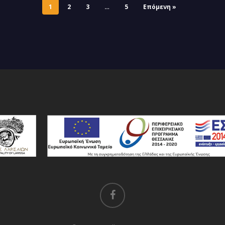
1
2
3
…
5
Επόμενη »
Μικροεπιχειρηματικότητας
Μικρ
facebook