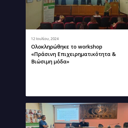
&
Βιώσιμη
μόδα»
12 Ιουλίου, 2024
Ολοκληρώθηκε το workshop
«Πράσινη Επιχειρηματικότητα &
Βιώσιμη μόδα»
Ολοκληρώθηκε
σήμερα
η