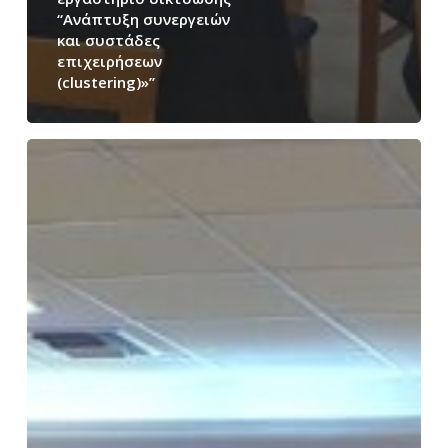
“Ανάπτυξη συνεργειών
και συστάδες
επιχειρήσεων
(clustering)»”
Ολοκληρώθηκε
με
επιτυχία
το
εργαστήριο
δικτύωσης
“Οικονομική
Διαχείριση
μιας
επιχείρησης”