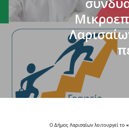
συνδυα
Μικροεπ
Λαρισαίων
π
Ο Δήμος Λαρισαίων λειτουργεί το
«