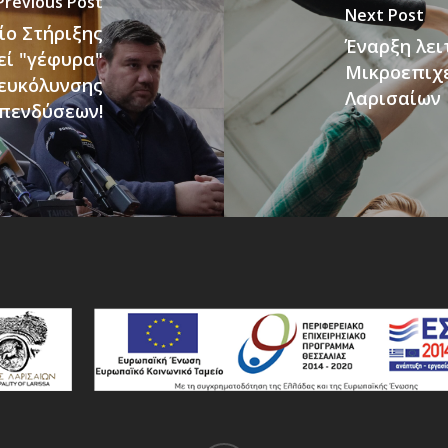
Previous Post
Next Post
ίο Στήριξης
Έναρξη λει
εί "γέφυρα"
Μικροεπιχε
ιευκόλυνσης
Λαρισαίων
επενδύσεων!