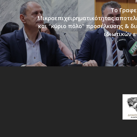
Το Γραφε
Μικροεπιχειρηματικότητας αποτελ
και "κύριο πόλο" προσέλκυσης & δ
ιδιωτικών 