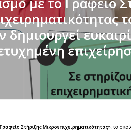
σμό με το Γραφείο Σ
ιχειρηματικότητας τ
 δημιουργεί ευκαιρί
ετυχημένη επιχείρησ
Γραφείο Στήριξης Μικροεπιχειρηματικότητας»
, το οπο