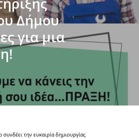
τήριξης
ου Δήμου
ες για μια
η!
ίο συνδέει την ευκαιρία δημιουργίας