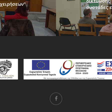
δικτύωσης 
ιχειρήσεων"
συστάδες ε
facebook