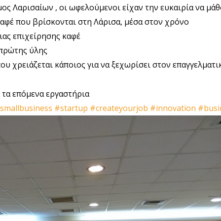
ος Λαρισαίων
, οι ωφελούμενοι είχαν την ευκαιρία να μάθ
αφέ που βρίσκονται στη Λάρισα, μέσα στον χρόνο
μιας επιχείρησης καφέ
πρώτης ύλης
 που χρειάζεται κάποιος για να ξεχωρίσει στον επαγγελματ
 τα επόμενα εργαστήρια
smallbusiness
#startup
#createyourjob
#innovation
#busi