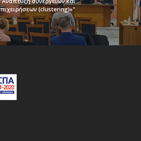
"Ανάπτυξη συνεργειών και
πιχειρήσεων (clustering)»"