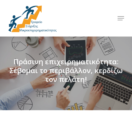
Skip
to
Menu
Close
main
Menu
content
Πράσινη επιχειρηματικότητα:
Σέβομαι το περιβάλλον, κερδίζω
τον πελάτη!